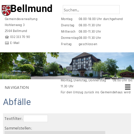
Bellmund
Gemeindeverwaltung
Montag
08.00-18.00 Uhr durchgehend
Hohlenweg 3
Dienstag
08.00-11.30 Uhr
2564 Bellmund
Mittwoch
08.00-11.30 Uhr
032 333 70 90
Donnerstag
08.00-11.30 Uhr
E-Mail
Freitag
geschlossen
Reduzierte Öffnungszeiten während den
Sommerferien
vom 06. Juli 2026 bis und mit 31. Juli 2026 gelten
folgende Öffnungszeiten:
Montag, Dienstag, Donnerstag 08.00 Uhr bis
11.30 Uhr
NAVIGATION
Für den Umzug zurück ins Gemeindehaus wird
die Verwaltung
vom 03. August 2026 bis am
Abfälle
07. August 2026 durchgehend geschlossen
bleiben.
Textfilter:
Sammelstellen: