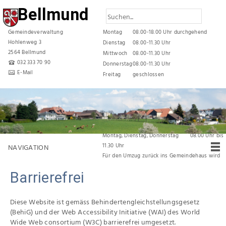
Bellmund
Gemeindeverwaltung
Montag
08.00-18.00 Uhr durchgehend
Hohlenweg 3
Dienstag
08.00-11.30 Uhr
2564 Bellmund
Mittwoch
08.00-11.30 Uhr
032 333 70 90
Donnerstag
08.00-11.30 Uhr
E-Mail
Freitag
geschlossen
Reduzierte Öffnungszeiten während den
Sommerferien
vom 06. Juli 2026 bis und mit 31. Juli 2026 gelten
folgende Öffnungszeiten:
Montag, Dienstag, Donnerstag 08.00 Uhr bis
11.30 Uhr
NAVIGATION
Für den Umzug zurück ins Gemeindehaus wird
die Verwaltung
vom 03. August 2026 bis am
Barrierefrei
07. August 2026 durchgehend geschlossen
bleiben.
Diese Website ist gemäss Behindertengleichstellungsgesetz
(BehiG) und der Web Accessibility Initiative (WAI) des World
Wide Web consortium (W3C) barrierefrei umgesetzt.