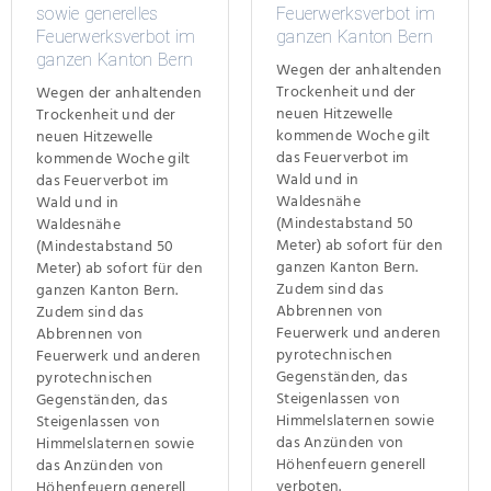
sowie generelles
Feuerwerksverbot im
Feuerwerksverbot im
ganzen Kanton Bern
ganzen Kanton Bern
Wegen der anhaltenden
Trockenheit und der
Wegen der anhaltenden
neuen Hitzewelle
Trockenheit und der
kommende Woche gilt
neuen Hitzewelle
das Feuerverbot im
kommende Woche gilt
Wald und in
das Feuerverbot im
Waldesnähe
Wald und in
(Mindestabstand 50
Waldesnähe
Meter) ab sofort für den
(Mindestabstand 50
ganzen Kanton Bern.
Meter) ab sofort für den
Zudem sind das
ganzen Kanton Bern.
Abbrennen von
Zudem sind das
Feuerwerk und anderen
Abbrennen von
pyrotechnischen
Feuerwerk und anderen
Gegenständen, das
pyrotechnischen
Steigenlassen von
Gegenständen, das
Himmelslaternen sowie
Steigenlassen von
das Anzünden von
Himmelslaternen sowie
Höhenfeuern generell
das Anzünden von
verboten.
Höhenfeuern generell