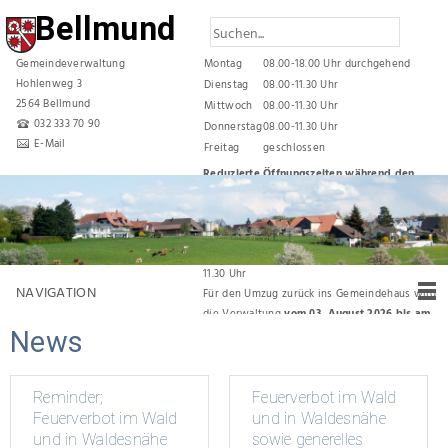
Bellmund
Gemeindeverwaltung
Montag
08.00-18.00 Uhr durchgehend
Hohlenweg 3
Dienstag
08.00-11.30 Uhr
2564 Bellmund
Mittwoch
08.00-11.30 Uhr
032 333 70 90
Donnerstag
08.00-11.30 Uhr
E-Mail
Freitag
geschlossen
Reduzierte Öffnungszeiten während den
Sommerferien
vom 06. Juli 2026 bis und mit 31. Juli 2026 gelten
folgende Öffnungszeiten:
Montag, Dienstag, Donnerstag 08.00 Uhr bis
11.30 Uhr
NAVIGATION
Für den Umzug zurück ins Gemeindehaus wird
die Verwaltung
vom 03. August 2026 bis am
News
07. August 2026 durchgehend geschlossen
bleiben.
Reminder;
Feuerverbot im Wald
Feuerverbot im Wald
und in Waldesnähe
und in Waldesnähe
sowie generelles