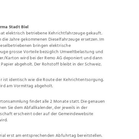
rma Stadt Biel
 hat elektrisch betriebene Kehrichtfahrzeuge gekauft.
 in die Jahre gekommenen Dieselfahrzeuge ersetzen. Im
ieselbetriebenen bringen elektrische
euge grosse Vorteile bezüglich Umweltbelastung und
ier/Karton wird bei der Remo AG deponiert und dann
 Papier abgeholt. Der Rohstoff bleibt in der Schweiz.
 ist identisch wie die Route der Kehrichtentsorgung.
ird am Vormittag abgeholt.
rtonsammlung findet alle 2 Monate statt. Die genauen
n Sie dem Abfallkalender, der jeweils in der
chaft erscheint oder auf der Gemeindewebsite
wird.
rial erst am entsprechenden Abfuhrtag bereitstellen.