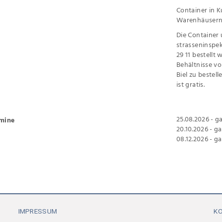
Container in K
Warenhäusern 
Die Container 
strasseninspe
29 11 bestellt
Behältnisse vo
Biel zu bestel
ist gratis.
25.08.2026 - 
rmine
20.10.2026 - 
08.12.2026 - 
IMPRESSUM
K