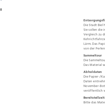
ng
Entsorgungsfi
Die Stadt Biel
Sie sollen die
Vergleich zu d
Kehrichtfahrz
Lärm. Das Pap
von der Perlen
Sammeltour
Die Sammeltour
Das Material w
Abholdaten
Die Papier-/Ka
Daten entnehme
November-Bots
veröffentlich 
Bereitstellzeit
Bitte das Mate