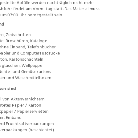
gestellte Abfälle werden nachträglich nicht mehr
Abfuhr findet am Vormittag statt. Das Material muss
 um 07:00 Uhr bereitgestellt sein.
ind
n, Zeitschriften
te, Broschüren, Kataloge
ohne Einband, Telefonbücher
papier und Computerausdrücke
rton, Kartonschachteln
ragtaschen, Wellpappe
Früchte- und Gemüsekartons
ier und Waschmittelboxen
sen sind
el von Aktenvernichtern
tetes Papier / Karton
papier / Papierservietten
mit Einband
und Fruchtsaftverpackungen
lverpackungen (beschichtet)