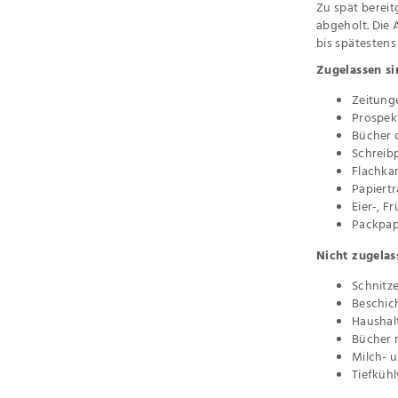
Zu spät bereit
abgeholt. Die 
bis spätestens
Zugelassen s
Zeitunge
Prospek
Bücher 
Schreib
Flachka
Papiert
Eier-, 
Packpap
Nicht zugelas
Schnitz
Beschich
Haushalt
Bücher 
Milch- 
Tiefküh