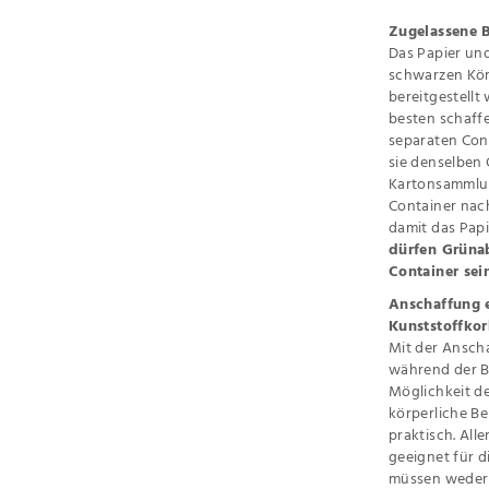
Zugelassene B
Das Papier un
schwarzen Körb
bereitgestellt
besten schaff
separaten Cont
sie denselben 
Kartonsammlun
Container nach
damit das Papi
dürfen Grüna
Container sei
Anschaffung e
Kunststoffko
Mit der Ansch
während der B
Möglichkeit d
körperliche Be
praktisch. All
geeignet für 
müssen weder 