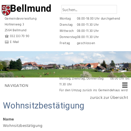
Bellmund
Gemeindeverwaltung
Montag
08.00-18.00 Uhr durchgehend
Hohlenweg 3
Dienstag
08.00-11.30 Uhr
2564 Bellmund
Mittwoch
08.00-11.30 Uhr
032 333 70 90
Donnerstag
08.00-11.30 Uhr
E-Mail
Freitag
geschlossen
Reduzierte Öffnungszeiten während den
Sommerferien
vom 06. Juli 2026 bis und mit 31. Juli 2026 gelten
folgende Öffnungszeiten:
Montag, Dienstag, Donnerstag 08.00 Uhr bis
11.30 Uhr
NAVIGATION
Für den Umzug zurück ins Gemeindehaus wird
die Verwaltung
vom 03. August 2026 bis am
zurück zur Übersicht
07. August 2026 durchgehend geschlossen
Wohnsitzbestätigung
bleiben.
Name
Wohnsitzbestätigung