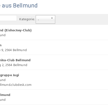
e aus Bellmund
Kategorie:
-
nd (Eishockey-Club)
mund
n
 9, 2564 Bellmund
ika-Club Bellmund
g 2, 2564 Bellmund
gruppe Jugi
mund
llmund.clubdesk.com
ellmund
mund