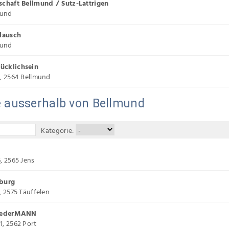
schaft Bellmund / Sutz-Lattrigen
mund
Plausch
mund
ücklichsein
, 2564 Bellmund
e ausserhalb von Bellmund
Kategorie:
, 2565 Jens
nburg
, 2575 Täuffelen
 JederMANN
, 2562 Port