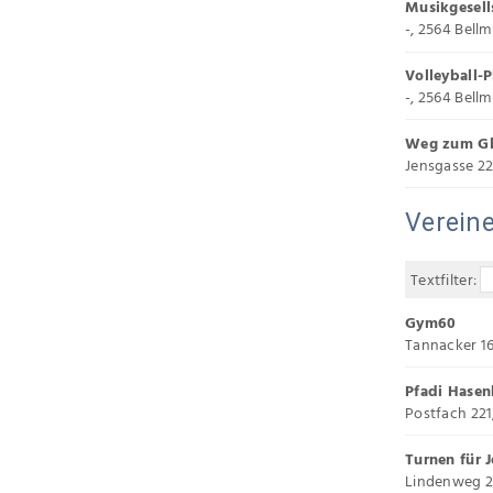
Musikgesell
-, 2564 Bell
Volleyball-
-, 2564 Bell
Weg zum Gl
Jensgasse 22
Verein
Textfilter:
Gym60
Tannacker 16
Pfadi Hase
Postfach 221
Turnen für
Lindenweg 21