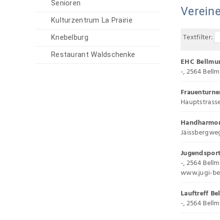
Senioren
Verein
Kulturzentrum La Prairie
Textfilter:
Knebelburg
Restaurant Waldschenke
EHC Bellmu
-, 2564 Bell
Frauenturne
Hauptstrasse
Handharmon
Jäissbergwe
Jugendsport
-, 2564 Bell
www.jugi-be
Lauftreff B
-, 2564 Bell