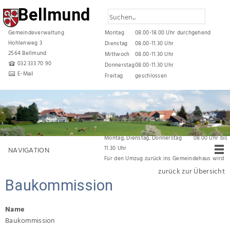
Bellmund
Gemeindeverwaltung
Montag
08.00-18.00 Uhr durchgehend
Hohlenweg 3
Dienstag
08.00-11.30 Uhr
2564 Bellmund
Mittwoch
08.00-11.30 Uhr
032 333 70 90
Donnerstag
08.00-11.30 Uhr
E-Mail
Freitag
geschlossen
Reduzierte Öffnungszeiten während den
Sommerferien
vom 06. Juli 2026 bis und mit 31. Juli 2026 gelten
folgende Öffnungszeiten:
Montag, Dienstag, Donnerstag 08.00 Uhr bis
11.30 Uhr
NAVIGATION
Für den Umzug zurück ins Gemeindehaus wird
die Verwaltung
vom 03. August 2026 bis am
zurück zur Übersicht
07. August 2026 durchgehend geschlossen
Baukommission
bleiben.
Name
Baukommission