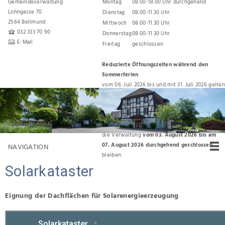
Gemeindeverwaltung
Montag
08.00-18.00 Uhr durchgehend
Lohngasse 70
Dienstag
08.00-11.30 Uhr
2564 Bellmund
Mittwoch
08.00-11.30 Uhr
032 333 70 90
Donnerstag
08.00-11.30 Uhr
E-Mail
Freitag
geschlossen
Reduzierte Öffnungszeiten während den
Sommerferien
vom 06. Juli 2026 bis und mit 31. Juli 2026 gelten
folgende Öffnungszeiten:
Montag, Dienstag, Donnerstag 08.00 Uhr bis
11.30 Uhr
Für den Umzug zurück ins Gemeindehaus wird
die Verwaltung
vom 03. August 2026 bis am
07. August 2026 durchgehend geschlossen
NAVIGATION
bleiben.
Solarkataster
Eignung der Dachflächen für Solarenergieerzeugung