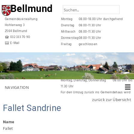
Bellmund
Gemeindeverwaltung
Montag
08.00-18.00 Uhr durchgehend
Hohlenweg 3
Dienstag
08.00-11.30 Uhr
2564 Bellmund
Mittwoch
08.00-11.30 Uhr
032 333 70 90
Donnerstag
08.00-11.30 Uhr
E-Mail
Freitag
geschlossen
Reduzierte Öffnungszeiten während den
Sommerferien
vom 06. Juli 2026 bis und mit 31. Juli 2026 gelten
folgende Öffnungszeiten:
Montag, Dienstag, Donnerstag 08.00 Uhr bis
11.30 Uhr
NAVIGATION
Für den Umzug zurück ins Gemeindehaus wird
die Verwaltung
vom 03. August 2026 bis am
zurück zur Übersicht
07. August 2026 durchgehend geschlossen
Fallet Sandrine
bleiben.
Name
Fallet