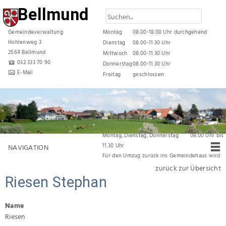
Bellmund
Gemeindeverwaltung
Montag
08.00-18.00 Uhr durchgehend
Hohlenweg 3
Dienstag
08.00-11.30 Uhr
2564 Bellmund
Mittwoch
08.00-11.30 Uhr
032 333 70 90
Donnerstag
08.00-11.30 Uhr
E-Mail
Freitag
geschlossen
Reduzierte Öffnungszeiten während den
Sommerferien
vom 06. Juli 2026 bis und mit 31. Juli 2026 gelten
folgende Öffnungszeiten:
Montag, Dienstag, Donnerstag 08.00 Uhr bis
11.30 Uhr
NAVIGATION
Für den Umzug zurück ins Gemeindehaus wird
die Verwaltung
vom 03. August 2026 bis am
zurück zur Übersicht
07. August 2026 durchgehend geschlossen
Riesen Stephan
bleiben.
Name
Riesen