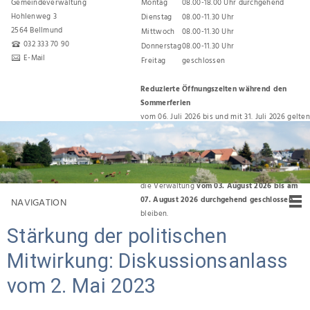
Gemeindeverwaltung
Montag
08.00-18.00 Uhr durchgehend
Hohlenweg 3
Dienstag
08.00-11.30 Uhr
2564 Bellmund
Mittwoch
08.00-11.30 Uhr
032 333 70 90
Donnerstag
08.00-11.30 Uhr
E-Mail
Freitag
geschlossen
Reduzierte Öffnungszeiten während den
Sommerferien
vom 06. Juli 2026 bis und mit 31. Juli 2026 gelten
folgende Öffnungszeiten:
Montag, Dienstag, Donnerstag 08.00 Uhr bis
11.30 Uhr
Für den Umzug zurück ins Gemeindehaus wird
die Verwaltung
vom 03. August 2026 bis am
07. August 2026 durchgehend geschlossen
NAVIGATION
bleiben.
Stärkung der politischen
Mitwirkung: Diskussionsanlass
vom 2. Mai 2023