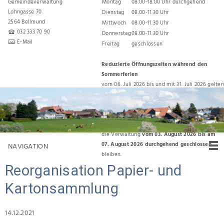
Gemeindeverwaltung
Montag
08.00-18.00 Uhr durchgehend
Lohngasse 70
Dienstag
08.00-11.30 Uhr
2564 Bellmund
Mittwoch
08.00-11.30 Uhr
032 333 70 90
Donnerstag
08.00-11.30 Uhr
E-Mail
Freitag
geschlossen
Reduzierte Öffnungszeiten während den
Sommerferien
vom 06. Juli 2026 bis und mit 31. Juli 2026 gelten
folgende Öffnungszeiten:
Montag, Dienstag, Donnerstag 08.00 Uhr bis
11.30 Uhr
Für den Umzug zurück ins Gemeindehaus wird
die Verwaltung
vom 03. August 2026 bis am
07. August 2026 durchgehend geschlossen
NAVIGATION
bleiben.
Reorganisation Papier- und
Kartonsammlung
14.12.2021