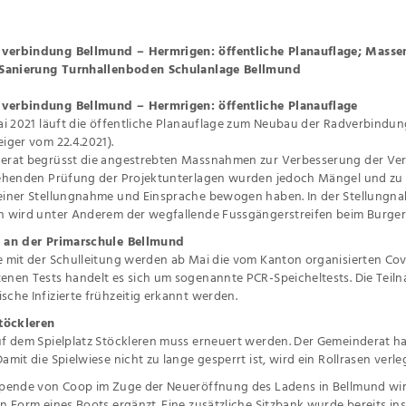
erbindung Bellmund – Hermrigen: öffentliche Planauflage; Massent
 Sanierung Turnhallenboden Schulanlage Bellmund
erbindung Bellmund – Hermrigen: öffentliche Planauflage
ai 2021 läuft die öffentliche Planauflage zum Neubau der Radverbindun
iger vom 22.4.2021).
erat begrüsst die angestrebten Massnahmen zur Verbesserung der Verk
gehenden Prüfung der Projektunterlagen wurden jedoch Mängel und zu 
einer Stellungnahme und Einsprache bewogen haben. In der Stellung
n wird unter Anderem der wegfallende Fussgängerstreifen beim Burge
 an der Primarschule Bellmund
 mit der Schulleitung werden ab Mai die vom Kanton organisierten Cov
nen Tests handelt es sich um sogenannte PCR-Speicheltests. Die Teilnah
che Infizierte frühzeitig erkannt werden.
Stöckleren
f dem Spielplatz Stöckleren muss erneuert werden. Der Gemeinderat hat
mit die Spielwiese nicht zu lange gesperrt ist, wird ein Rollrasen verleg
pende von Coop im Zuge der Neueröffnung des Ladens in Bellmund wird
n Form eines Boots ergänzt. Eine zusätzliche Sitzbank wurde bereits insta