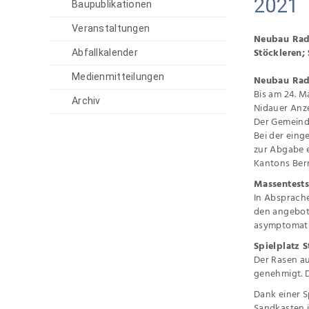
2021
Baupublikationen
Veranstaltungen
Neubau Radv
Stöckleren;
Abfallkalender
Medienmitteilungen
Neubau Radv
Bis am 24. M
Archiv
Nidauer Anze
Der Gemeind
Bei der ein
zur Abgabe 
Kantons Ber
Massentests
In Absprache
den angebote
asymptomatis
Spielplatz 
Der Rasen au
genehmigt. Da
Dank einer S
Sandkasten i