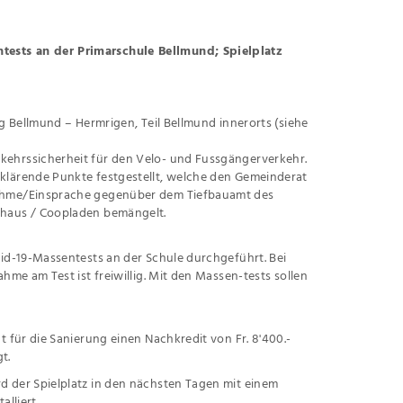
ests an der Primarschule Bellmund; Spielplatz
g Bellmund – Hermrigen, Teil Bellmund innerorts (siehe
ehrssicherheit für den Velo- und Fussgängerverkehr.
klärende Punkte festgestellt, welche den Gemeinderat
nahme/Einsprache gegenüber dem Tiefbauamt des
rhaus / Coopladen bemängelt.
id-19-Massentests an der Schule durchgeführt. Bei
me am Test ist freiwillig. Mit den Massen-tests sollen
 für die Sanierung einen Nachkredit von Fr. 8'400.-
t.
 der Spielplatz in den nächsten Tagen mit einem
lliert.