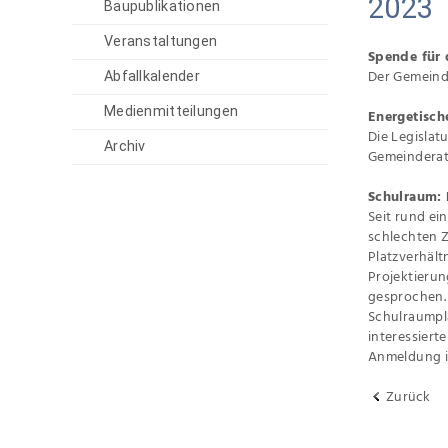
2023
Baupublikationen
Veranstaltungen
Spende für 
Der Gemeinde
Abfallkalender
Medienmitteilungen
Energetisch
Die Legislat
Archiv
Gemeinderat 
Schulraum: 
Seit rund ei
schlechten 
Platzverhält
Projektierun
gesprochen. 
Schulraumpla
interessiert
Anmeldung i
Zurück