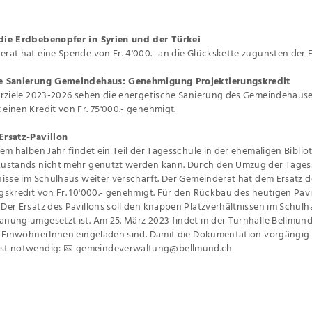
die Erdbebenopfer in Syrien und der Türkei
rat hat eine Spende von Fr. 4'000.- an die Glückskette zugunsten der 
e Sanierung Gemeindehaus: Genehmigung Projektierungskredit
urziele 2023-2026 sehen die energetische Sanierung des Gemeindehauses 
einen Kredit von Fr. 75'000.- genehmigt.
Ersatz-Pavillon
nem halben Jahr findet ein Teil der Tagesschule in der ehemaligen Biblio
Zustands nicht mehr genutzt werden kann. Durch den Umzug der Tagess
nisse im Schulhaus weiter verschärft. Der Gemeinderat hat dem Ersatz 
gskredit von Fr. 10'000.- genehmigt. Für den Rückbau des heutigen Pavi
Der Ersatz des Pavillons soll den knappen Platzverhältnissen im Schulha
nung umgesetzt ist. Am 25. März 2023 findet in der Turnhalle Bellmun
e EinwohnerInnen eingeladen sind. Damit die Dokumentation vorgängig 
st notwendig:
gemeindeverwaltung@bellmund.ch