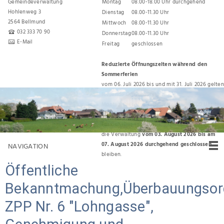
Gemeindeverwaltung
Montag
08.00-18.00 Uhr durchgehend
Hohlenweg 3
Dienstag
08.00-11.30 Uhr
2564 Bellmund
Mittwoch
08.00-11.30 Uhr
032 333 70 90
Donnerstag
08.00-11.30 Uhr
E-Mail
Freitag
geschlossen
Reduzierte Öffnungszeiten während den
Sommerferien
vom 06. Juli 2026 bis und mit 31. Juli 2026 gelten
folgende Öffnungszeiten:
Montag, Dienstag, Donnerstag 08.00 Uhr bis
11.30 Uhr
Für den Umzug zurück ins Gemeindehaus wird
die Verwaltung
vom 03. August 2026 bis am
07. August 2026 durchgehend geschlossen
NAVIGATION
bleiben.
Öffentliche
Bekanntmachung,Überbauungso
ZPP Nr. 6 "Lohngasse",