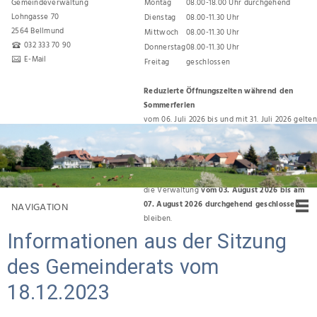
Gemeindeverwaltung
Montag
08.00-18.00 Uhr durchgehend
Lohngasse 70
Dienstag
08.00-11.30 Uhr
2564 Bellmund
Mittwoch
08.00-11.30 Uhr
032 333 70 90
Donnerstag
08.00-11.30 Uhr
E-Mail
Freitag
geschlossen
Reduzierte Öffnungszeiten während den
Sommerferien
vom 06. Juli 2026 bis und mit 31. Juli 2026 gelten
folgende Öffnungszeiten:
Montag, Dienstag, Donnerstag 08.00 Uhr bis
11.30 Uhr
Für den Umzug zurück ins Gemeindehaus wird
die Verwaltung
vom 03. August 2026 bis am
07. August 2026 durchgehend geschlossen
NAVIGATION
bleiben.
Informationen aus der Sitzung
des Gemeinderats vom
18.12.2023