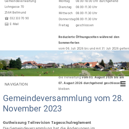
Gemeindeverwaltung
Montag
08.00-18.00 Uhr durchgehend
Lohngasse 70
Dienstag
08.00-11.30 Uhr
2564 Bellmund
Mittwoch
08.00-11.30 Uhr
032 333 70 90
Donnerstag
08.00-11.30 Uhr
E-Mail
Freitag
geschlossen
Reduzierte Öffnungszeiten während den
Sommerferien
vom 06. Juli 2026 bis und mit 31. Juli 2026 gelten
folgende Öffnungszeiten:
Montag, Dienstag, Donnerstag 08.00 Uhr bis
11.30 Uhr
Für den Umzug zurück ins Gemeindehaus wird
die Verwaltung
vom 03. August 2026 bis am
07. August 2026 durchgehend geschlossen
NAVIGATION
bleiben.
Gemeindeversammlung vom 28.
November 2023
Gutheissung Teilrevision Tagesschulreglement
Die Gemeindeversammlung hat die Änderungen im