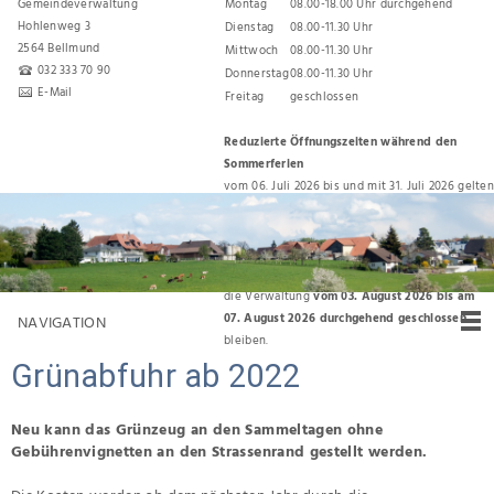
Gemeindeverwaltung
Montag
08.00-18.00 Uhr durchgehend
Hohlenweg 3
Dienstag
08.00-11.30 Uhr
2564 Bellmund
Mittwoch
08.00-11.30 Uhr
032 333 70 90
Donnerstag
08.00-11.30 Uhr
E-Mail
Freitag
geschlossen
Reduzierte Öffnungszeiten während den
Sommerferien
vom 06. Juli 2026 bis und mit 31. Juli 2026 gelten
folgende Öffnungszeiten:
Montag, Dienstag, Donnerstag 08.00 Uhr bis
11.30 Uhr
Für den Umzug zurück ins Gemeindehaus wird
die Verwaltung
vom 03. August 2026 bis am
07. August 2026 durchgehend geschlossen
NAVIGATION
bleiben.
Grünabfuhr ab 2022
Neu kann das Grünzeug an den Sammeltagen ohne
Gebührenvignetten an den Strassenrand gestellt werden.