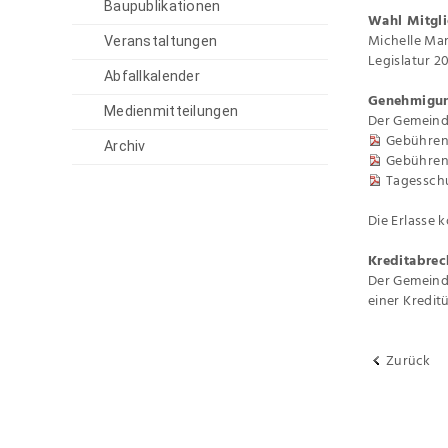
Baupublikationen
Wahl Mitgl
Michelle Mar
Veranstaltungen
Legislatur 2
Abfallkalender
Genehmigung
Medienmitteilungen
Der Gemeinde
Gebühren
Archiv
Gebührent
Tagessch
Die Erlasse 
Kreditabre
Der Gemeinde
einer Kredit
Zurück