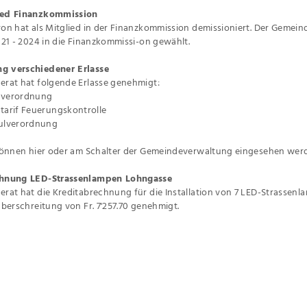
ied Finanzkommission
on hat als Mitglied in der Finanzkommission demissioniert. Der Gemei
021 - 2024 in die Finanzkommissi-on gewählt.
 verschiedener Erlasse
rat hat folgende Erlasse genehmigt:
verordnung
arif Feuerungskontrolle
ulverordnung
können hier oder am Schalter der Gemeindeverwaltung eingesehen werden.
chnung LED-Strassenlampen Lohngasse
rat hat die Kreditabrechnung für die Installation von 7 LED-Strasse
überschreitung von Fr. 7'257.70 genehmigt.