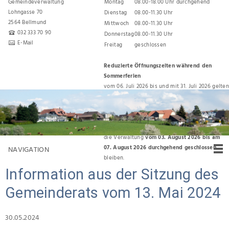
Gemeindeverwaltung
Montag
08.00-18.00 Uhr durchgehend
Lohngasse 70
Dienstag
08.00-11.30 Uhr
2564 Bellmund
Mittwoch
08.00-11.30 Uhr
032 333 70 90
Donnerstag
08.00-11.30 Uhr
E-Mail
Freitag
geschlossen
Reduzierte Öffnungszeiten während den
Sommerferien
vom 06. Juli 2026 bis und mit 31. Juli 2026 gelten
folgende Öffnungszeiten:
Montag, Dienstag, Donnerstag 08.00 Uhr bis
11.30 Uhr
Für den Umzug zurück ins Gemeindehaus wird
die Verwaltung
vom 03. August 2026 bis am
07. August 2026 durchgehend geschlossen
NAVIGATION
bleiben.
Information aus der Sitzung des
Gemeinderats vom 13. Mai 2024
30.05.2024