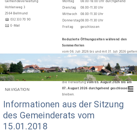
Gemeindeverwaltung
Montag
08.00-18.00 Uhr durchgehend
Hohlenweg 3
Dienstag
08.00-11.30 Uhr
2564 Bellmund
Mittwoch
08.00-11.30 Uhr
032 333 70 90
Donnerstag
08.00-11.30 Uhr
E-Mail
Freitag
geschlossen
Reduzierte Öffnungszeiten während den
Sommerferien
vom 06. Juli 2026 bis und mit 31. Juli 2026 gelten
folgende Öffnungszeiten:
Montag, Dienstag, Donnerstag 08.00 Uhr bis
11.30 Uhr
Für den Umzug zurück ins Gemeindehaus wird
die Verwaltung
vom 03. August 2026 bis am
07. August 2026 durchgehend geschlossen
NAVIGATION
bleiben.
Informationen aus der Sitzung
des Gemeinderats vom
15.01.2018