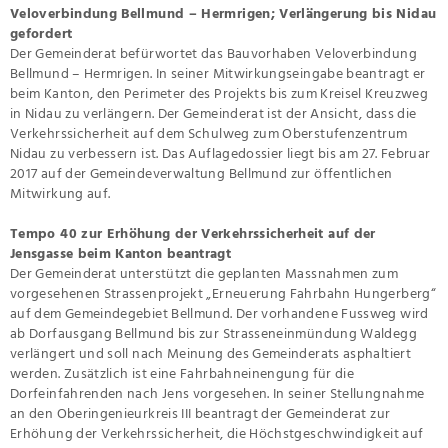
Veloverbindung Bellmund – Hermrigen; Verlängerung bis Nidau
gefordert
Der Gemeinderat befürwortet das Bauvorhaben Veloverbindung
Bellmund – Hermrigen. In seiner Mitwirkungseingabe beantragt er
beim Kanton, den Perimeter des Projekts bis zum Kreisel Kreuzweg
in Nidau zu verlängern. Der Gemeinderat ist der Ansicht, dass die
Verkehrssicherheit auf dem Schulweg zum Oberstufenzentrum
Nidau zu verbessern ist. Das Auflagedossier liegt bis am 27. Februar
2017 auf der Gemeindeverwaltung Bellmund zur öffentlichen
Mitwirkung auf.
Tempo 40 zur Erhöhung der Verkehrssicherheit auf der
Jensgasse beim Kanton beantragt
Der Gemeinderat unterstützt die geplanten Massnahmen zum
vorgesehenen Strassenprojekt „Erneuerung Fahrbahn Hungerberg“
auf dem Gemeindegebiet Bellmund. Der vorhandene Fussweg wird
ab Dorfausgang Bellmund bis zur Strasseneinmündung Waldegg
verlängert und soll nach Meinung des Gemeinderats asphaltiert
werden. Zusätzlich ist eine Fahrbahneinengung für die
Dorfeinfahrenden nach Jens vorgesehen. In seiner Stellungnahme
an den Oberingenieurkreis III beantragt der Gemeinderat zur
Erhöhung der Verkehrssicherheit, die Höchstgeschwindigkeit auf