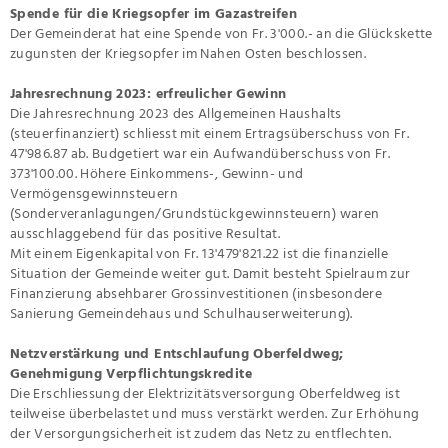
Spende für die Kriegsopfer im Gazastreifen
Der Gemeinderat hat eine Spende von Fr. 3'000.- an die Glückskette
zugunsten der Kriegsopfer im Nahen Osten beschlossen.
Jahresrechnung 2023: erfreulicher Gewinn
Die Jahresrechnung 2023 des Allgemeinen Haushalts
(steuerfinanziert) schliesst mit einem Ertragsüberschuss von Fr.
47'986.87 ab. Budgetiert war ein Aufwandüberschuss von Fr.
373'100.00. Höhere Einkommens-, Gewinn- und
Vermögensgewinnsteuern
(Sonderveranlagungen/Grundstückgewinnsteuern) waren
ausschlaggebend für das positive Resultat.
Mit einem Eigenkapital von Fr. 13'479'821.22 ist die finanzielle
Situation der Gemeinde weiter gut. Damit besteht Spielraum zur
Finanzierung absehbarer Grossinvestitionen (insbesondere
Sanierung Gemeindehaus und Schulhauserweiterung).
Netzverstärkung und Entschlaufung Oberfeldweg;
Genehmigung Verpflichtungskredite
Die Erschliessung der Elektrizitätsversorgung Oberfeldweg ist
teilweise überbelastet und muss verstärkt werden. Zur Erhöhung
der Versorgungsicherheit ist zudem das Netz zu entflechten.