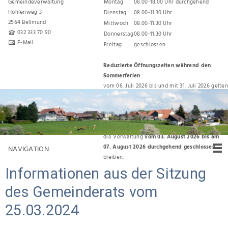
Gemeindeverwaltung
Montag
08.00-18.00 Uhr durchgehend
Hohlenweg 3
Dienstag
08.00-11.30 Uhr
2564 Bellmund
Mittwoch
08.00-11.30 Uhr
032 333 70 90
Donnerstag
08.00-11.30 Uhr
E-Mail
Freitag
geschlossen
Reduzierte Öffnungszeiten während den
Sommerferien
vom 06. Juli 2026 bis und mit 31. Juli 2026 gelten
folgende Öffnungszeiten:
Montag, Dienstag, Donnerstag 08.00 Uhr bis
11.30 Uhr
Für den Umzug zurück ins Gemeindehaus wird
die Verwaltung
vom 03. August 2026 bis am
07. August 2026 durchgehend geschlossen
NAVIGATION
bleiben.
Informationen aus der Sitzung
des Gemeinderats vom
25.03.2024