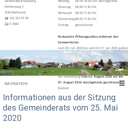
Gemeindeverwaltung
Montag
08.00-18.00 Uhr durchgehend
Hohlenweg 3
Dienstag
08.00-11.30 Uhr
2564 Bellmund
Mittwoch
08.00-11.30 Uhr
032 333 70 90
Donnerstag
08.00-11.30 Uhr
E-Mail
Freitag
geschlossen
Reduzierte Öffnungszeiten während den
Sommerferien
vom 06. Juli 2026 bis und mit 31. Juli 2026 gelten
folgende Öffnungszeiten:
Montag, Dienstag, Donnerstag 08.00 Uhr bis
11.30 Uhr
Für den Umzug zurück ins Gemeindehaus wird
die Verwaltung
vom 03. August 2026 bis am
07. August 2026 durchgehend geschlossen
NAVIGATION
bleiben.
Informationen aus der Sitzung
des Gemeinderats vom 25. Mai
2020