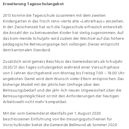
Erweiterung Tagesschulangebot
2013 konnte die Tagesschule zusammen mit dem zweiten
Kindergarten in das frisch reno-vierte alte «Lehrerhaus» einziehen.
In der Zwischenzeit hat sich die Tagesschule erfreulich entwickelt:
die Anzahl der zu betreuenden Kinder hat stetig zugenommen. Auf
das kom-mende Schuljahr wird zudem der Wechsel auf das höhere
pädagogische Betreuungsange-bot vollzogen. Dieses entspricht
dem kantonalen Standard.
Zusätzlich wird gemäss Beschluss des Gemeindesrats ab Schuljahr
2020/21 das Tages-schulangebot während einer Versuchsphase
von 3 Jahren durchgehend von Montag bis Freitag 7.00 – 18.00 Uhr
angeboten. Damit wird dem Wunsch vieler Eltern entsprochen. Das
bisherige Modell mit der jährlichen Umfrage über den
Betreuungsbedarf und der jähr-lich neuen Ungewissheit über die
Betreuungsmöglichkeit ist mit den Anforderungen der heutigen
Arbeitswelt nicht mehr kompatibel.
Mit der vom Gemeinderat ebenfalls per 1. August 2020
beschlossenen Einführung von Be-treuungsgutscheinen für
Vorschulkinder bietet die Gemeinde Bellmund ab Sommer 2020