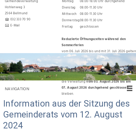
Gemeindeverwaltung
Montag
08.00-18.00 Uhr durchgehend
Hohlenweg 3
Dienstag
08.00-11.30 Uhr
2564 Bellmund
Mittwoch
08.00-11.30 Uhr
032 333 70 90
Donnerstag
08.00-11.30 Uhr
E-Mail
Freitag
geschlossen
Reduzierte Öffnungszeiten während den
Sommerferien
vom 06. Juli 2026 bis und mit 31. Juli 2026 gelten
folgende Öffnungszeiten:
Montag, Dienstag, Donnerstag 08.00 Uhr bis
11.30 Uhr
Für den Umzug zurück ins Gemeindehaus wird
die Verwaltung
vom 03. August 2026 bis am
07. August 2026 durchgehend geschlossen
NAVIGATION
bleiben.
Information aus der Sitzung des
Gemeinderats vom 12. August
2024