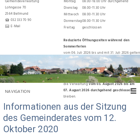
Gemeindeverwaltung
Montag
08.00-18.00 Uhr durchgehend
Lohngasse 70
Dienstag
08.00-11.30 Uhr
2564 Bellmund
Mittwoch
08.00-11.30 Uhr
032 333 70 90
Donnerstag
08.00-11.30 Uhr
E-Mail
Freitag
geschlossen
Reduzierte Öffnungszeiten während den
Sommerferien
vom 06. Juli 2026 bis und mit 31. Juli 2026 gelten
folgende Öffnungszeiten:
Montag, Dienstag, Donnerstag 08.00 Uhr bis
11.30 Uhr
Für den Umzug zurück ins Gemeindehaus wird
die Verwaltung
vom 03. August 2026 bis am
07. August 2026 durchgehend geschlossen
NAVIGATION
bleiben.
Informationen aus der Sitzung
des Gemeinderates vom 12.
Oktober 2020