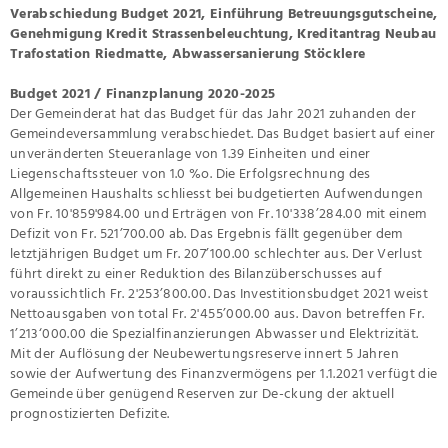
Verabschiedung Budget 2021, Einführung Betreuungsgutscheine,
Genehmigung Kredit Strassenbeleuchtung, Kreditantrag Neubau
Trafostation Riedmatte, Abwassersanierung Stöcklere
Budget 2021 / Finanzplanung 2020-2025
Der Gemeinderat hat das Budget für das Jahr 2021 zuhanden der
Gemeindeversammlung verabschiedet. Das Budget basiert auf einer
unveränderten Steueranlage von 1.39 Einheiten und einer
Liegenschaftssteuer von 1.0 %o. Die Erfolgsrechnung des
Allgemeinen Haushalts schliesst bei budgetierten Aufwendungen
von Fr. 10'859'984.00 und Erträgen von Fr. 10'338’284.00 mit einem
Defizit von Fr. 521’700.00 ab. Das Ergebnis fällt gegenüber dem
letztjährigen Budget um Fr. 207’100.00 schlechter aus. Der Verlust
führt direkt zu einer Reduktion des Bilanzüberschusses auf
voraussichtlich Fr. 2'253’800.00. Das Investitionsbudget 2021 weist
Nettoausgaben von total Fr. 2'455’000.00 aus. Davon betreffen Fr.
1’213‘000.00 die Spezialfinanzierungen Abwasser und Elektrizität.
Mit der Auflösung der Neubewertungsreserve innert 5 Jahren
sowie der Aufwertung des Finanzvermögens per 1.1.2021 verfügt die
Gemeinde über genügend Reserven zur De-ckung der aktuell
prognostizierten Defizite.